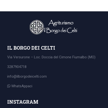
IL BORGO DEI CELTI
Via Versurone – Loc. Doccia del Cimone
Fiumalbo (MO)
3287904718
info@ilborgodeicelti.com
WhatsAppaci
Search
for:
INSTAGRAM