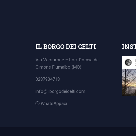
Search
for:
IL BORGO DEI CELTI
INS
Via Versurone – Loc. Doccia del
Cimone
Fiumalbo (MO)
3287904718
info@ilborgodeicelti.com
WhatsAppaci