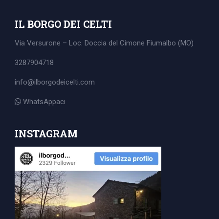
IL BORGO DEI CELTI
Via Versurone – Loc. Doccia del Cimone
Fiumalbo (MO)
3287904718
info@ilborgodeicelti.com
WhatsAppaci
INSTAGRAM
Search
for: