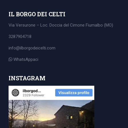
IL BORGO DEI CELTI
Via Versurone – Loc. Doccia del Cimone
Fiumalbo (MO)
3287904718
info@ilborgodeicelti.com
WhatsAppaci
INSTAGRAM
Search
for: