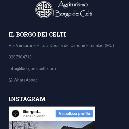
IL BORGO DEI CELTI
Via Versurone – Loc. Doccia del Cimone
Fiumalbo (MO)
3287904718
info@ilborgodeicelti.com
WhatsAppaci
Search
INSTAGRAM
for: