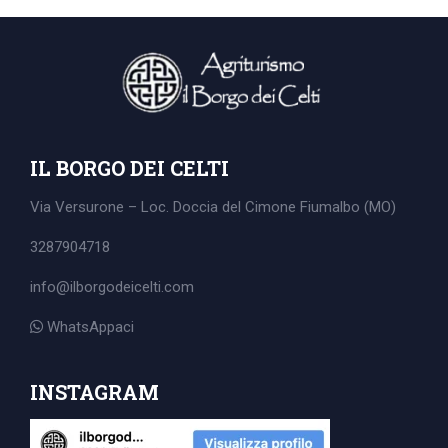
IL BORGO DEI CELTI
Via Versurone – Loc. Doccia del Cimone
Fiumalbo (MO)
3287904718
info@ilborgodeicelti.com
WhatsAppaci
Search
for:
INSTAGRAM