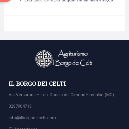
Eventuale extra per
soggiorno animali €30,00
IL BORGO DEI CELTI
Via Versurone – Loc. Doccia del Cimone
Fiumalbo (MO)
3287904718
info@ilborgodeicelti.com