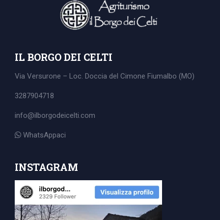
IL BORGO DEI CELTI
Via Versurone – Loc. Doccia del Cimone
Fiumalbo (MO)
3287904718
info@ilborgodeicelti.com
WhatsAppaci
Search
INSTAGRAM
for: