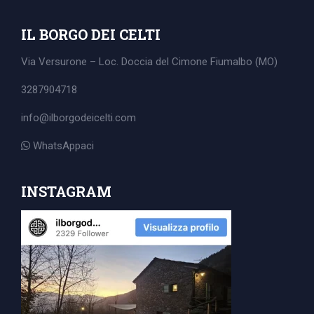
IL BORGO DEI CELTI
Via Versurone – Loc. Doccia del Cimone
Fiumalbo (MO)
3287904718
info@ilborgodeicelti.com
WhatsAppaci
INSTAGRAM
Search
for: