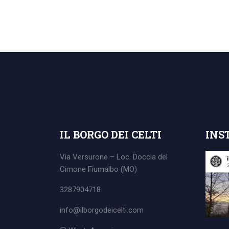
Search
for:
IL BORGO DEI CELTI
INS
Via Versurone – Loc. Doccia del
Cimone
Fiumalbo (MO)
3287904718
info@ilborgodeicelti.com