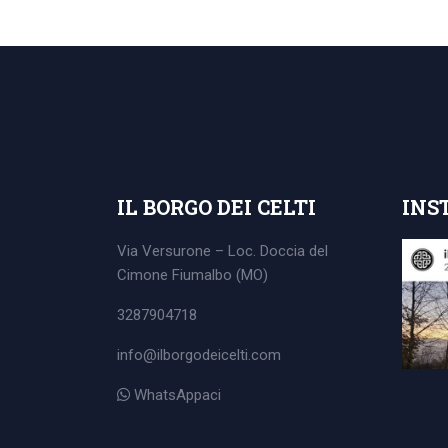
Search
for:
IL BORGO DEI CELTI
INS
Via Versurone – Loc. Doccia del
Cimone
Fiumalbo (MO)
3287904718
info@ilborgodeicelti.com
WhatsAppaci