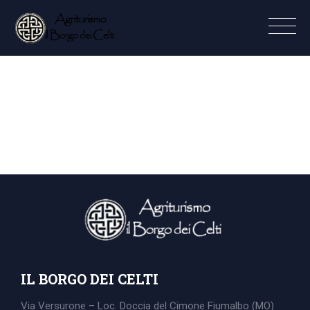
IL BORGO DEI CELTI
Via Versurone – Loc. Doccia del Cimone
Fiumalbo (MO)