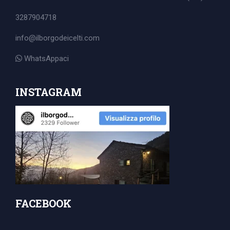
3287904718
info@ilborgodeicelti.com
WhatsAppaci
INSTAGRAM
Search
for:
FACEBOOK