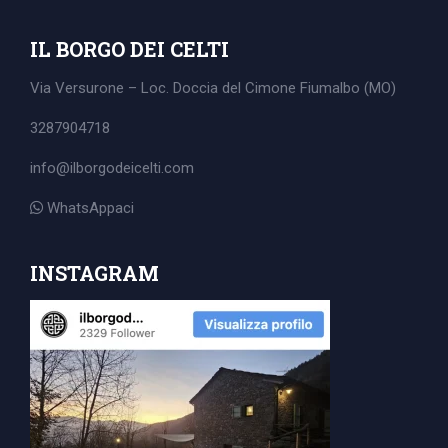
IL BORGO DEI CELTI
Via Versurone – Loc. Doccia del Cimone
Fiumalbo (MO)
3287904718
info@ilborgodeicelti.com
WhatsAppaci
INSTAGRAM
Search
for: