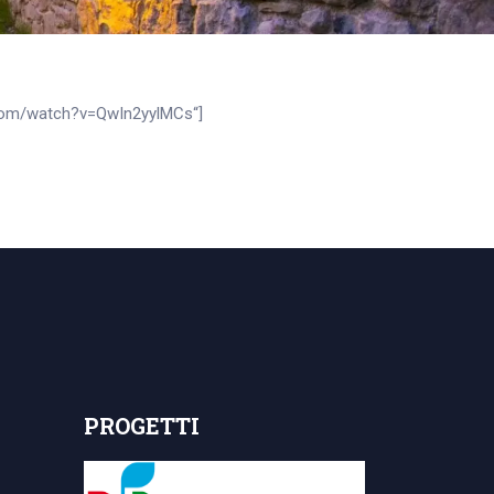
.com/watch?v=QwIn2yylMCs“]
PROGETTI