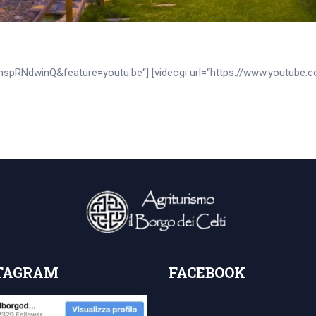
zhspRNdwinQ&feature=youtu.be“] [videogi url=“https://www.youtube
TAGRAM
FACEBOOK