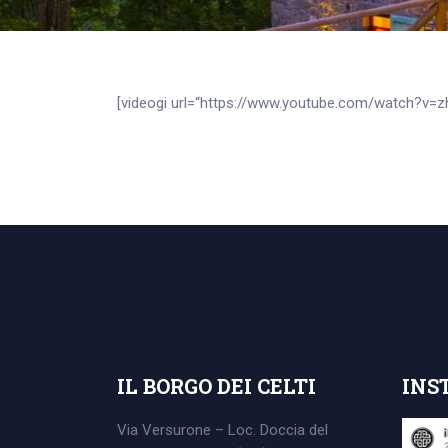
[videogi url=“https://www.youtube.com/watch?v=
Search
for:
IL BORGO DEI CELTI
INS
Via Versurone – Loc. Doccia del