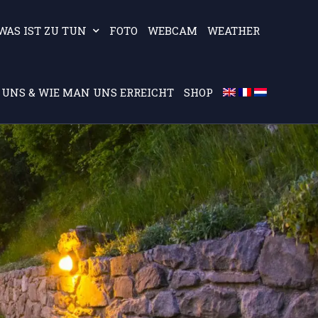
WAS IST ZU TUN
FOTO
WEBCAM
WEATHER
 UNS & WIE MAN UNS ERREICHT
SHOP