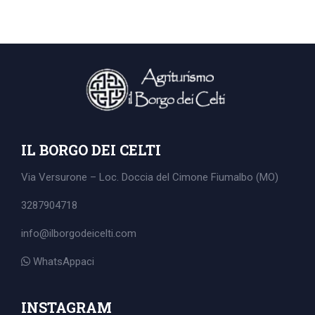
IL BORGO DEI CELTI
Via Versurone – Loc. Doccia del Cimone
Fiumalbo (MO)
3287904718
info@ilborgodeicelti.com
WhatsAppaci
Search
for:
INSTAGRAM